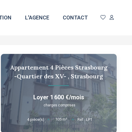
TION
L'AGENCE
CONTACT
Appartement 4 Pièces Strasbourg
-Quartier des XV-
,
Strasbourg
Loyer 1 600 €/mois
charges comprises
105
m²
4
pièce(s)
Réf :
LP1