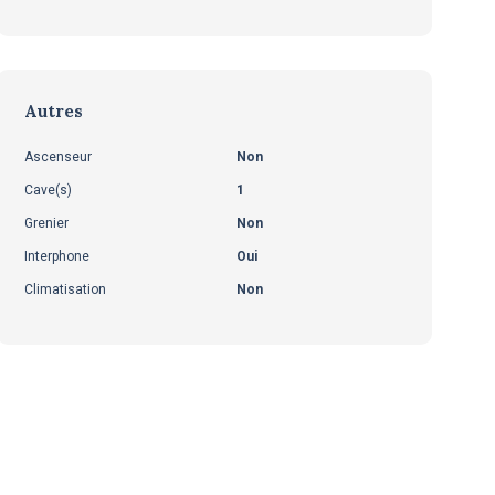
Autres
Ascenseur
Non
Cave(s)
1
Grenier
Non
Interphone
Oui
Climatisation
Non