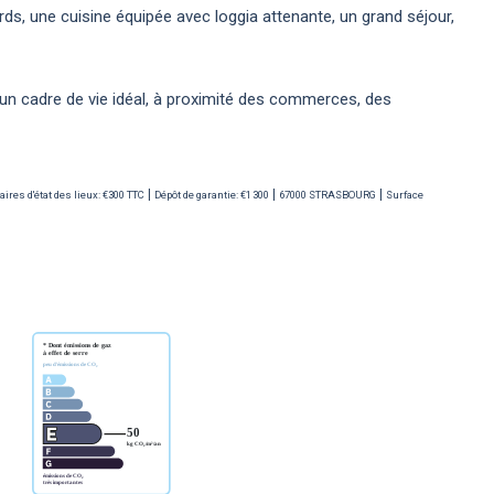
ds, une cuisine équipée avec loggia attenante, un grand séjour,
n cadre de vie idéal, à proximité des commerces, des
|
|
|
ires d'état des lieux: €300 TTC
Dépôt de garantie: €1 300
67000 STRASBOURG
Surface