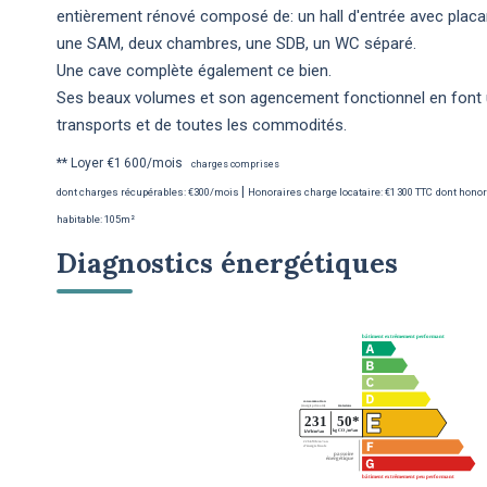
entièrement rénové composé de: un hall d'entrée avec placar
une SAM, deux chambres, une SDB, un WC séparé.
Une cave complète également ce bien.
Ses beaux volumes et son agencement fonctionnel en font u
transports et de toutes les commodités.
**
Loyer €1 600/mois
charges comprises
|
dont charges récupérables: €300/mois
Honoraires charge locataire: €1 300 TTC
dont honora
habitable: 105m²
Diagnostics énergétiques