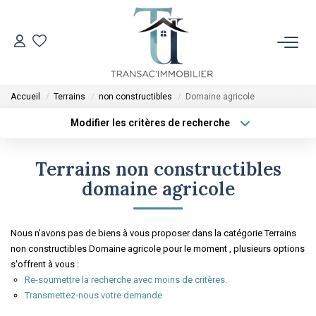
ACCUEIL
Accueil
Terrains
non constructibles
Domaine agricole
VENTES
Modifier les critères de recherche
Type de transaction
Localisation
Acheter
Localisation
LOCATIONS
Terrains non constructibles
Type de bien
Sélectionnez...
Surface min
domaine agricole
ESTIMATION
Plus de critères
Budget max
Nous n'avons pas de biens à vous proposer dans la catégorie Terrains
L'AGENCE
non constructibles Domaine agricole pour le moment , plusieurs options
Créer une alerte
s'offrent à vous :
Re-soumettre la recherche avec moins de critères.
CONTACT
Transmettez-nous votre demande