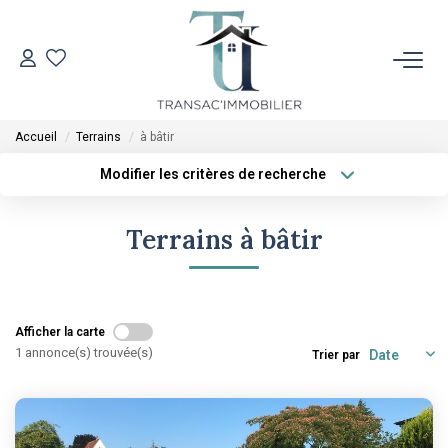
ACCUEIL
Accueil
Terrains
à bâtir
VENTES
Modifier les critères de recherche
Type de transaction
Localisation
Acheter
Localisation
LOCATIONS
Terrains à bâtir
Type de bien
Sélectionnez...
Surface min
ESTIMATION
Plus de critères
Budget max
Afficher la carte
L'AGENCE
1 annonce(s) trouvée(s)
Trier par
Créer une alerte
CONTACT