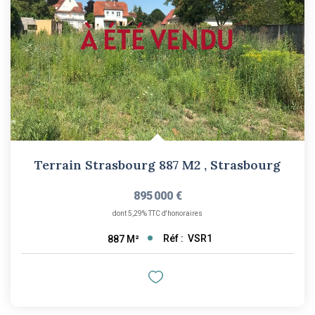
Terrain Strasbourg 887 M2
,
Strasbourg
895 000 €
dont 5,29% TTC d'honoraires
Réf :
VSR1
887
M²