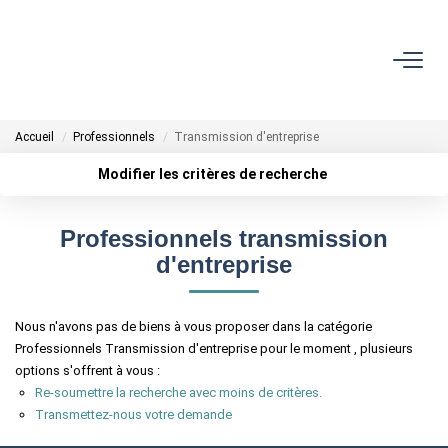
ACCUEIL
Accueil
Professionnels
Transmission d'entreprise
VENTES
Modifier les critères de recherche
Localisation
Type de transaction
LOCATIONS
Surface min
Professionnels transmission
Type de bien
d'entreprise
Plus de critères
Budget max
ESTIMATION
Créer une alerte
Nous n'avons pas de biens à vous proposer dans la catégorie
L'AGENCE
Professionnels Transmission d'entreprise pour le moment , plusieurs
options s'offrent à vous :
Re-soumettre la recherche avec moins de critères.
CONTACT
Transmettez-nous votre demande