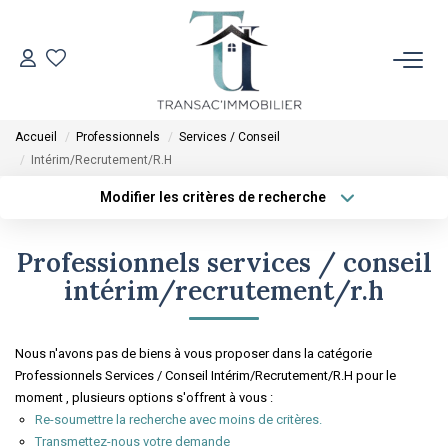
ACCUEIL
Accueil
Professionnels
Services / Conseil
VENTES
Intérim/Recrutement/R.H
Modifier les critères de recherche
Type de transaction
Localisation
LOCATIONS
Acheter
Localisation
Professionnels services / conseil
Type de bien
ESTIMATION
Sélectionnez...
Surface min
intérim/recrutement/r.h
Plus de critères
Budget max
L'AGENCE
Nous n'avons pas de biens à vous proposer dans la catégorie
Professionnels Services / Conseil Intérim/Recrutement/R.H pour le
Créer une alerte
CONTACT
moment , plusieurs options s'offrent à vous :
Re-soumettre la recherche avec moins de critères.
Transmettez-nous votre demande