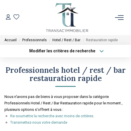
ACCUEIL
Accueil
Professionnels
Hotel / Rest / Bar
Restauration rapide
VENTES
Modifier les critères de recherche
Type de transaction
Localisation
Acheter
Localisation
LOCATIONS
Professionnels hotel / rest / bar
Type de bien
Sélectionnez...
Surface min
restauration rapide
ESTIMATION
Plus de critères
Budget max
Nous n'avons pas de biens à vous proposer dans la catégorie
L'AGENCE
Professionnels Hotel / Rest / Bar Restauration rapide pour le moment ,
Créer une alerte
plusieurs options s'offrent à vous :
Re-soumettre la recherche avec moins de critères.
CONTACT
Transmettez-nous votre demande