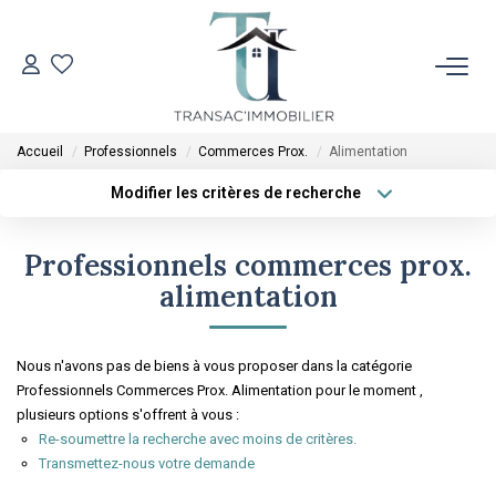
ACCUEIL
Accueil
Professionnels
Commerces Prox.
Alimentation
VENTES
Modifier les critères de recherche
Type de transaction
Localisation
Acheter
Localisation
LOCATIONS
Professionnels commerces prox.
Type de bien
Sélectionnez...
Surface min
alimentation
ESTIMATION
Plus de critères
Budget max
Nous n'avons pas de biens à vous proposer dans la catégorie
L'AGENCE
Professionnels Commerces Prox. Alimentation pour le moment ,
Créer une alerte
plusieurs options s'offrent à vous :
Re-soumettre la recherche avec moins de critères.
CONTACT
Transmettez-nous votre demande