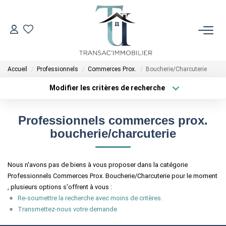
ACCUEIL
Accueil
Professionnels
Commerces Prox.
Boucherie/Charcuterie
VENTES
Modifier les critères de recherche
Localisation
Type de transaction
LOCATIONS
Surface min
Professionnels commerces prox.
Type de bien
boucherie/charcuterie
Plus de critères
Budget max
ESTIMATION
Créer une alerte
Nous n'avons pas de biens à vous proposer dans la catégorie
L'AGENCE
Professionnels Commerces Prox. Boucherie/Charcuterie pour le moment
, plusieurs options s'offrent à vous :
Re-soumettre la recherche avec moins de critères.
CONTACT
Transmettez-nous votre demande