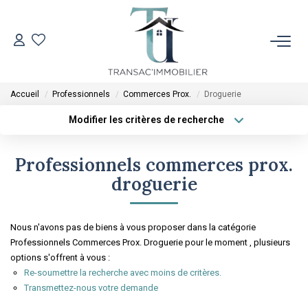
ACCUEIL
Accueil
Professionnels
Commerces Prox.
Droguerie
VENTES
Modifier les critères de recherche
Type de transaction
Localisation
Acheter
Localisation
LOCATIONS
Professionnels commerces prox.
Type de bien
Sélectionnez...
Surface min
droguerie
ESTIMATION
Plus de critères
Budget max
Nous n'avons pas de biens à vous proposer dans la catégorie
L'AGENCE
Professionnels Commerces Prox. Droguerie pour le moment , plusieurs
Créer une alerte
options s'offrent à vous :
Re-soumettre la recherche avec moins de critères.
CONTACT
Transmettez-nous votre demande