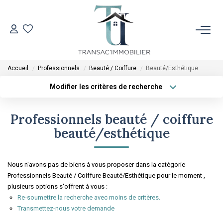
ACCUEIL
Accueil
Professionnels
Beauté / Coiffure
Beauté/Esthétique
VENTES
Modifier les critères de recherche
Type de transaction
Localisation
Acheter
Localisation
LOCATIONS
Professionnels beauté / coiffure
Type de bien
Sélectionnez...
Surface min
beauté/esthétique
ESTIMATION
Plus de critères
Budget max
Nous n'avons pas de biens à vous proposer dans la catégorie
L'AGENCE
Professionnels Beauté / Coiffure Beauté/Esthétique pour le moment ,
Créer une alerte
plusieurs options s'offrent à vous :
Re-soumettre la recherche avec moins de critères.
CONTACT
Transmettez-nous votre demande