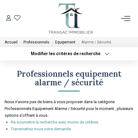
ACCUEIL
Accueil
Professionnels
Equipement
Alarme / Sécurité
VENTES
Modifier les critères de recherche
Type de transaction
Localisation
Acheter
Localisation
LOCATIONS
Professionnels equipement
Type de bien
Sélectionnez...
Surface min
alarme / sécurité
ESTIMATION
Plus de critères
Budget max
Nous n'avons pas de biens à vous proposer dans la catégorie
L'AGENCE
Professionnels Equipement Alarme / Sécurité pour le moment , plusieurs
Créer une alerte
options s'offrent à vous :
Re-soumettre la recherche avec moins de critères.
CONTACT
Transmettez-nous votre demande