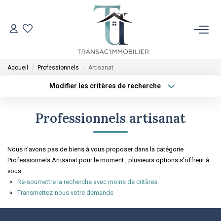
ACCUEIL
Accueil
Professionnels
Artisanat
VENTES
Modifier les critères de recherche
Type de transaction
Localisation
Acheter
Localisation
LOCATIONS
Professionnels artisanat
Type de bien
Sélectionnez...
Surface min
ESTIMATION
Nous n'avons pas de biens à vous proposer dans la catégorie
Plus de critères
Budget max
Professionnels Artisanat pour le moment , plusieurs options s'offrent à
L'AGENCE
vous :
Créer une alerte
Re-soumettre la recherche avec moins de critères.
Transmettez-nous votre demande
CONTACT