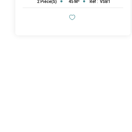
45
M²
Réf :
VSB1
2
Pièce(s)