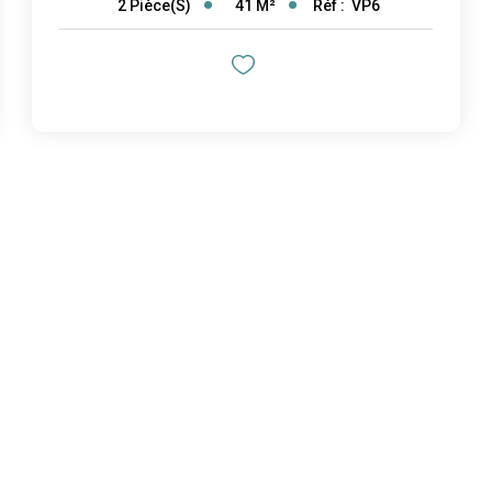
41
M²
Réf :
VP6
2
Pièce(s)