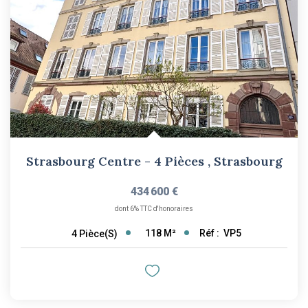
Strasbourg Centre - 4 Pièces
,
Strasbourg
434 600 €
dont 6% TTC d'honoraires
118
M²
Réf :
VP5
4
Pièce(s)