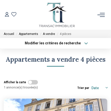
ACCUEIL
Accueil
Appartements
A vendre
4 pièces
VENTES
Modifier les critères de recherche
Type de transaction
Localisation
Acheter
Localisation
LOCATIONS
Appartements a vendre 4 pièces
Type de bien
Sélectionnez...
Surface min
ESTIMATION
Plus de critères
Budget max
Afficher la carte
L'AGENCE
1 annonce(s) trouvée(s)
Trier par
Créer une alerte
CONTACT