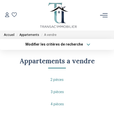
ACCUEIL
Accueil
Appartements
A vendre
VENTES
Modifier les critères de recherche
Type de transaction
Localisation
Acheter
Localisation
LOCATIONS
Appartements a vendre
Type de bien
Sélectionnez...
Surface min
ESTIMATION
Plus de critères
Budget max
2 pièces
L'AGENCE
Créer une alerte
3 pièces
CONTACT
4 pièces