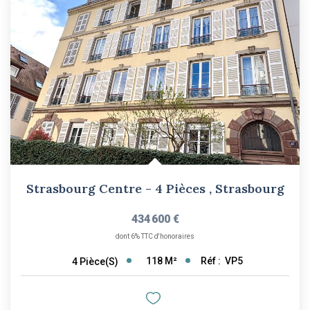
Strasbourg Centre - 4 Pièces
,
Strasbourg
434 600 €
dont 6% TTC d'honoraires
118
M²
Réf :
VP5
4
Pièce(s)