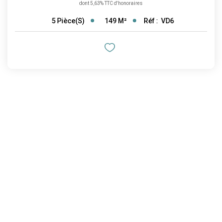
dont 5,63% TTC d'honoraires
149
M²
Réf :
VD6
5
Pièce(s)