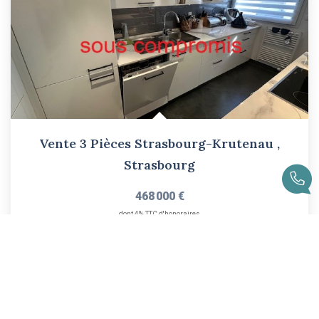
Vente 3 Pièces Strasbourg-Krutenau
,
Strasbourg
468 000 €
dont 4% TTC d'honoraires
80
M²
Réf :
VP2
3
Pièce(s)