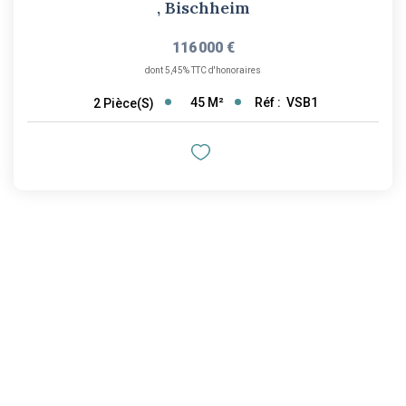
,
Bischheim
116 000 €
dont 5,45% TTC d'honoraires
45
M²
Réf :
VSB1
2
Pièce(s)