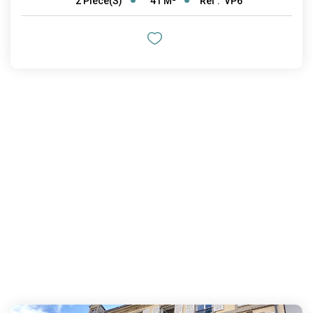
41
M²
Réf :
VP6
2
Pièce(s)